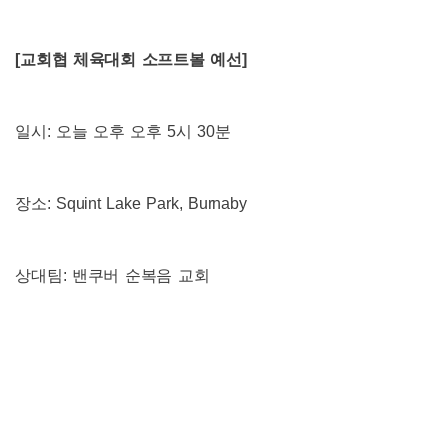
[
교회협 체육대회 소프트볼 예선
]
일시
:
오늘 오후 오후
5
시
30
분
장소
: Squint Lake Park, Burnaby
상대팀
:
밴쿠버 순복음 교회