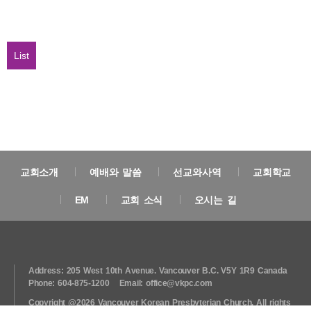
List
교회소개
예배와 말씀
선교와사역
교회학교
EM
교회 소식
오시는 길
Address: 205 West 10th Avenue. Vancouver B.C. V5Y 1R9 Canada
Phone: 604-875-1200
Email: office@vkpc.com
Copyright @2026 Vancouver Korean Presbyterian Church. All rights