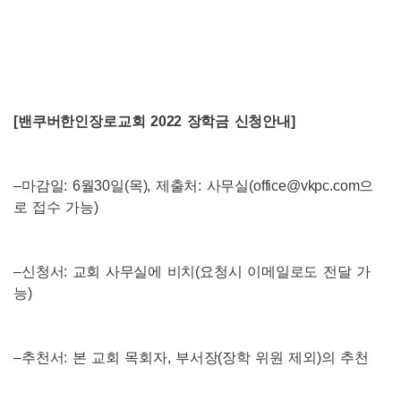
[
밴쿠버한인장로교회
2022
장학금 신청안내
]
–
마감일
: 6
월
30
일
(
목
),
제출처
:
사무실
(office@vkpc.com
으
로 접수 가능
)
–
신청서
:
교회 사무실에 비치
(
요청시 이메일로도 전달 가
능
)
–
추천서
:
본 교회 목회자
,
부서장
(
장학 위원 제외
)
의 추천