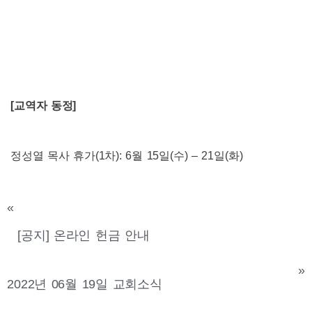
[
교역자 동정
]
정성열 목사 휴가
(1
차
): 6
월
15
일
(
수
) – 21
일
(
화
)
«
[공지] 온라인 헌금 안내
»
2022년 06월 19일 교회소식