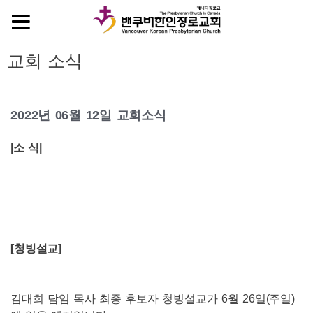
MENU
교회 소식
2022년 06월 12일 교회소식
|
소 식
|
[
청빙설교
]
김대희 담임 목사 최종 후보자 청빙설교가
6
월
26
일
(
주일
)