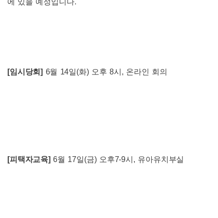
에 있을 예정입니다
.
[
임시당회
]
6
월
14
일
(
화
)
오후
8
시
,
온라인 회의
[
피택자교육
]
6
월
17
일
(
금
)
오후
7-9
시
,
유아유치부실