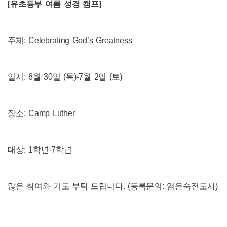
[
유초등부 여름 성경 캠프
]
주제
: Celebrating God
’
s Greatness
일시
: 6
월
30
일
(
목
)-7
월
2
일
(
토
)
장소
: Camp Luther
대상
: 1
학년
-7
학년
많은 참여와 기도 부탁 드립니다
. (
등록문의
:
염은숙전도사
)