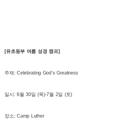
[
유초등부 여름 성경 캠프
]
주제
: Celebrating God
’
s Greatness
일시
: 6
월
30
일
(
목
)-7
월
2
일
(
토
)
장소
: Camp Luther