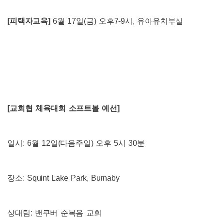
[
피택자교육
]
6
월
17
일
(
금
)
오후
7-9
시
,
유아유치부실
[
교회협 체육대회 소프트볼 예선
]
일시
: 6
월
12
일
(
다음주일
)
오후
5
시
30
분
장소
: Squint Lake Park, Burnaby
상대팀
:
밴쿠버 순복음 교회