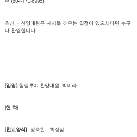
무
(604-771-6995)
호산나 찬양대원은 새벽을 깨우는 열정이 있으시다면 누구
나 환영합니다
.
[
임명
]
할렐루야 찬양대원
:
박미라
|헌
화
|
[
친교양식
]
정숙현 최정심