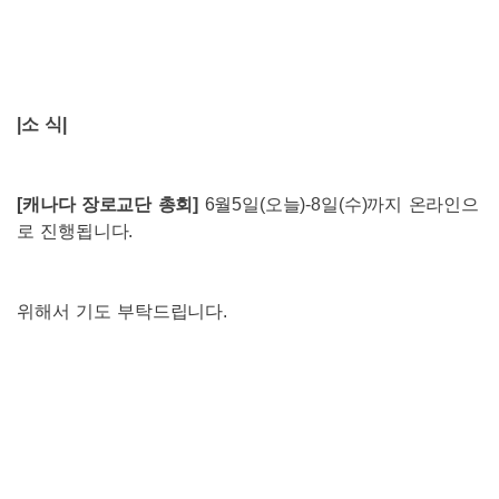
|
소 식
|
[
캐나다 장로교단 총회
]
6
월
5
일
(
오늘
)-8
일
(
수
)
까지 온라인으
로 진행됩니다
.
위해서 기도 부탁드립니다
.