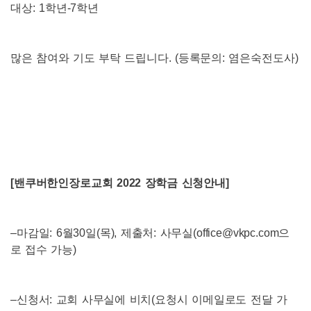
대상
: 1
학년
-7
학년
많은 참여와 기도 부탁 드립니다
. (
등록문의
:
염은숙전도사
)
[
밴쿠버한인장로교회
2022
장학금 신청안내
]
–
마감일
: 6
월
30
일
(
목
),
제출처
:
사무실
(office@vkpc.com
으
로 접수 가능
)
–
신청서
:
교회 사무실에 비치
(
요청시 이메일로도 전달 가