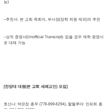
능
)
–
추천서
:
본 교회 목회자
,
부서장
(
장학 위원 제외
)
의 추천
–
성적 증명서
(Unofficial Transcript):
없을 경우 재학 증명서
로 대체 가능
[
찬양대 대원
(
본 교회 세례교인
)
모집
]
호산나
:
박은정 총무
(778-899-6294),
할렐루야
:
민유희 총