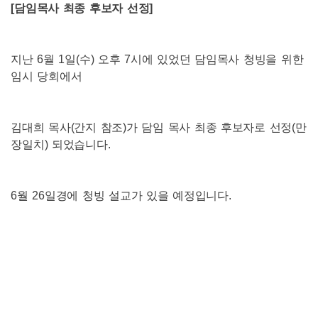
[
담임목사 최종 후보자 선정
]
지난
6
월
1
일
(
수
)
오후
7
시에 있었던 담임목사 청빙을 위한
임시 당회에서
김대희 목사
(
간지 참조
)
가 담임 목사 최종 후보자로 선정
(
만
장일치
)
되었습니다
.
6
월
26
일경에 청빙 설교가 있을 예정입니다
.