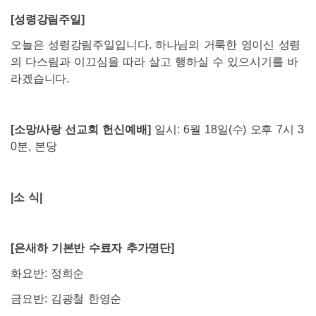
[
성령강림주일]
오늘은 성령강림주일입니다. 하나님의 거룩한 영이신 성령
의 다스림과 이끄심을 따라 살고 행하실 수 있으시기를 바
라겠습니다.
[
소망/사랑 선교회 헌신예배]
일시: 6월 18일(수) 오후 7시 3
0분, 본당
|
소 식|
[
은새하 기본반 수료자 추가명단]
화요반: 정희순
금요반: 김광철 한영순